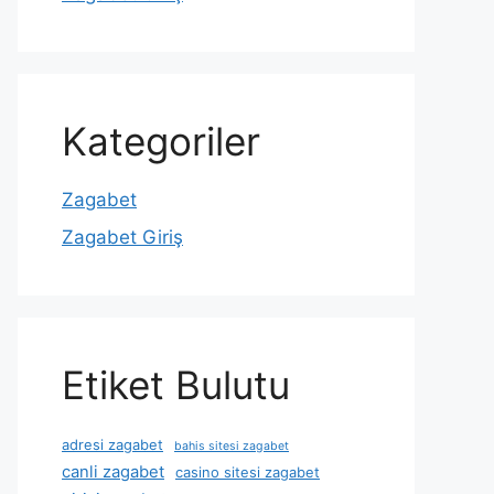
Kategoriler
Zagabet
Zagabet Giriş
Etiket Bulutu
adresi zagabet
bahis sitesi zagabet
canli zagabet
casino sitesi zagabet