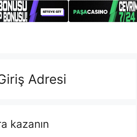
iriş Adresi
ra kazanın