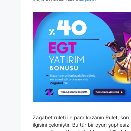
Zagabet ruleti ile para kazanın Rulet, son
ilgisini çekmiştir. Bu tür bir oyun şüphesiz