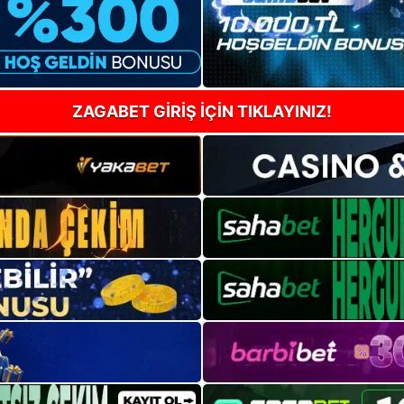
ZAGABET GİRİŞ İÇİN TIKLAYINIZ!