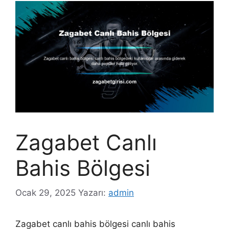
Zagabet Canlı
Bahis Bölgesi
Ocak 29, 2025
Yazarı:
admin
Zagabet canlı bahis bölgesi canlı bahis