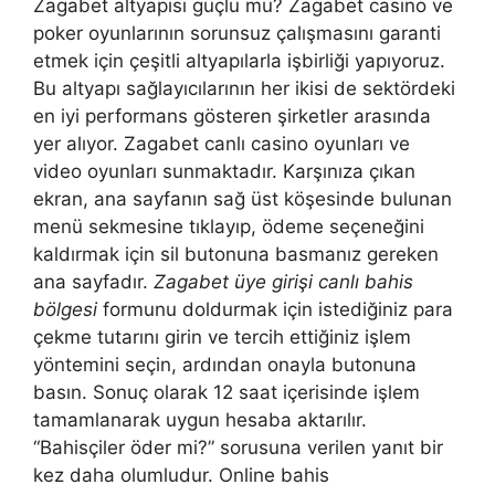
Zagabet altyapısı güçlü mü? Zagabet casino ve
poker oyunlarının sorunsuz çalışmasını garanti
etmek için çeşitli altyapılarla işbirliği yapıyoruz.
Bu altyapı sağlayıcılarının her ikisi de sektördeki
en iyi performans gösteren şirketler arasında
yer alıyor. Zagabet canlı casino oyunları ve
video oyunları sunmaktadır. Karşınıza çıkan
ekran, ana sayfanın sağ üst köşesinde bulunan
menü sekmesine tıklayıp, ödeme seçeneğini
kaldırmak için sil butonuna basmanız gereken
ana sayfadır.
Zagabet üye girişi canlı bahis
bölgesi
formunu doldurmak için istediğiniz para
çekme tutarını girin ve tercih ettiğiniz işlem
yöntemini seçin, ardından onayla butonuna
basın. Sonuç olarak 12 saat içerisinde işlem
tamamlanarak uygun hesaba aktarılır.
“Bahisçiler öder mi?” sorusuna verilen yanıt bir
kez daha olumludur. Online bahis