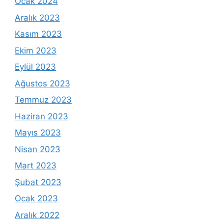
Ocak 2024
Aralık 2023
Kasım 2023
Ekim 2023
Eylül 2023
Ağustos 2023
Temmuz 2023
Haziran 2023
Mayıs 2023
Nisan 2023
Mart 2023
Şubat 2023
Ocak 2023
Aralık 2022