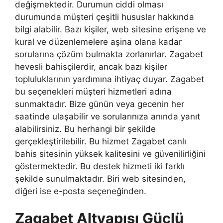
değişmektedir. Durumun ciddi olması
durumunda müşteri çeşitli hususlar hakkında
bilgi alabilir. Bazı kişiler, web sitesine erişene ve
kural ve düzenlemelere aşina olana kadar
sorularına çözüm bulmakta zorlanırlar. Zagabet
hevesli bahisçilerdir, ancak bazı kişiler
topluluklarının yardımına ihtiyaç duyar. Zagabet
bu seçenekleri müşteri hizmetleri adına
sunmaktadır. Bize günün veya gecenin her
saatinde ulaşabilir ve sorularınıza anında yanıt
alabilirsiniz. Bu herhangi bir şekilde
gerçekleştirilebilir. Bu hizmet Zagabet canlı
bahis sitesinin yüksek kalitesini ve güvenilirliğini
göstermektedir. Bu destek hizmeti iki farklı
şekilde sunulmaktadır. Biri web sitesinden,
diğeri ise e-posta seçeneğinden.
Zagabet Altyapısı Güçlü