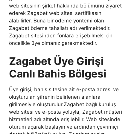
web sitesinin şirket hakkında bölümünü ziyaret
ederek Zagabet web sitesi sertifikasını
alabilirler. Buna bir ödeme yöntemi olan
Zagabet ödeme tahsilatı adı verilmektedir.
Zagabet sitesinden fonlara erişebilmek için
öncelikle üye olmanız gerekmektedir.
Zagabet Üye Girişi
Canlı Bahis Bölgesi
Üye girişi, bahis sitesine ait e-posta adresi ve
oluşturulan şifrenin belirlenen alanlara
girilmesiyle oluşturulur.Zagabet bağlı kuruluş
web sitesi ve e-posta yoluyla, Zagabet müşteri
hizmetleri adı altında erişilebilir. Web sitesinde
oturum açarak başlayın ve ardından çevrimiçi