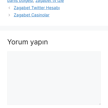
bahis bölgesi
,
zagabet tv izle
Yazı
Zagabet Twitter Hesabı
dolaşımı
Zagabet Casinolar
Yorum yapın
Yorum