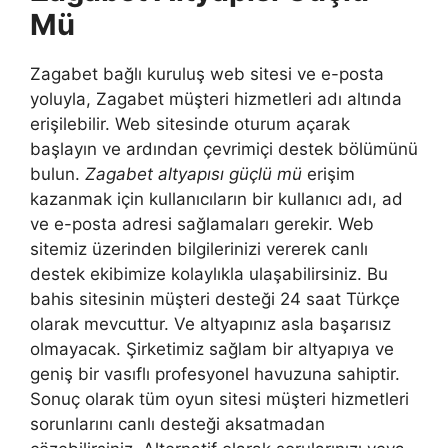
Mü
Zagabet bağlı kuruluş web sitesi ve e-posta
yoluyla, Zagabet müşteri hizmetleri adı altında
erişilebilir. Web sitesinde oturum açarak
başlayın ve ardından çevrimiçi destek bölümünü
bulun.
Zagabet altyapısı güçlü mü
erişim
kazanmak için kullanıcıların bir kullanıcı adı, ad
ve e-posta adresi sağlamaları gerekir. Web
sitemiz üzerinden bilgilerinizi vererek canlı
destek ekibimize kolaylıkla ulaşabilirsiniz. Bu
bahis sitesinin müşteri desteği 24 saat Türkçe
olarak mevcuttur. Ve altyapınız asla başarısız
olmayacak. Şirketimiz sağlam bir altyapıya ve
geniş bir vasıflı profesyonel havuzuna sahiptir.
Sonuç olarak tüm oyun sitesi müşteri hizmetleri
sorunlarını canlı desteği aksatmadan