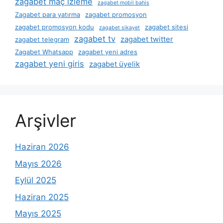
zagabet maç izleme
zagabet mobil bahis
Zagabet para yatırma
zagabet promosyon
zagabet promosyon kodu
zagabet sitesi
zagabet sikayet
zagabet tv
zagabet twitter
zagabet telegram
Zagabet Whatsapp
zagabet yeni adres
zagabet yeni giris
zagabet üyelik
Arşivler
Haziran 2026
Mayıs 2026
Eylül 2025
Haziran 2025
Mayıs 2025