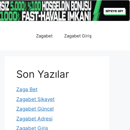
Zagabet
Zagabet Giriş
Son Yazılar
Zaga Bet
Zagabet Şikayet
Zagabet Güncel
Zagabet Adresi
Zagabet Giriş