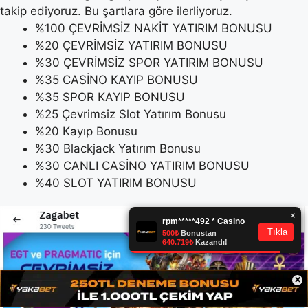
takip ediyoruz. Bu şartlara göre ilerliyoruz.
%100 ÇEVRİMSİZ NAKİT YATIRIM BONUSU
%20 ÇEVRİMSİZ YATIRIM BONUSU
%30 ÇEVRİMSİZ SPOR YATIRIM BONUSU
%35 CASİNO KAYIP BONUSU
%35 SPOR KAYIP BONUSU
%25 Çevrimsiz Slot Yatırım Bonusu
%20 Kayıp Bonusu
%30 Blackjack Yatırım Bonusu
%30 CANLI CASİNO YATIRIM BONUSU
%40 SLOT YATIRIM BONUSU
×