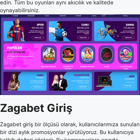
edin. Tüm bu oyunları aynı akıcılık ve kalitede
oynayabilirsiniz.
Zagabet Giriş
Zagabet giriş bir ölçüsü olarak, kullanıcılarımıza sunulan
bir dizi aylık promosyonlar yürütüyoruz. Bu kullanıcıya