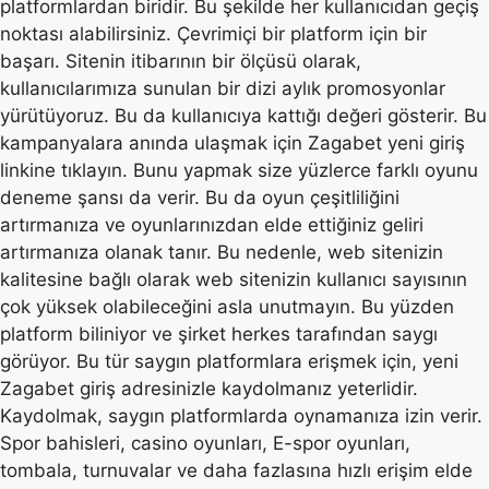
platformlardan biridir. Bu şekilde her kullanıcıdan geçiş
noktası alabilirsiniz. Çevrimiçi bir platform için bir
başarı. Sitenin itibarının bir ölçüsü olarak,
kullanıcılarımıza sunulan bir dizi aylık promosyonlar
yürütüyoruz. Bu da kullanıcıya kattığı değeri gösterir. Bu
kampanyalara anında ulaşmak için Zagabet yeni giriş
linkine tıklayın. Bunu yapmak size yüzlerce farklı oyunu
deneme şansı da verir. Bu da oyun çeşitliliğini
artırmanıza ve oyunlarınızdan elde ettiğiniz geliri
artırmanıza olanak tanır. Bu nedenle, web sitenizin
kalitesine bağlı olarak web sitenizin kullanıcı sayısının
çok yüksek olabileceğini asla unutmayın. Bu yüzden
platform biliniyor ve şirket herkes tarafından saygı
görüyor. Bu tür saygın platformlara erişmek için, yeni
Zagabet giriş adresinizle kaydolmanız yeterlidir.
Kaydolmak, saygın platformlarda oynamanıza izin verir.
Spor bahisleri, casino oyunları, E-spor oyunları,
tombala, turnuvalar ve daha fazlasına hızlı erişim elde