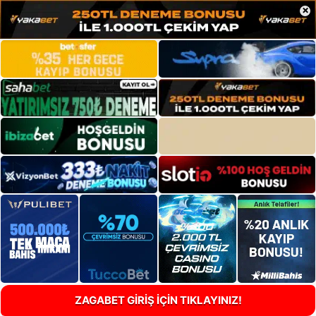
×
ZAGABET GİRİŞ İÇİN TIKLAYINIZ!