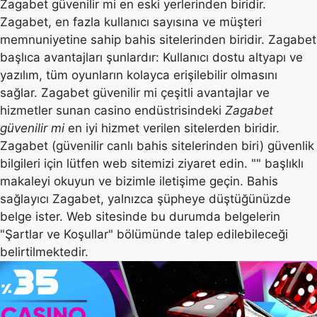
Zagabet güvenilir mi en eski yerlerinden biridir.
Zagabet, en fazla kullanıcı sayısına ve müşteri
memnuniyetine sahip bahis sitelerinden biridir. Zagabet
başlıca avantajları şunlardır: Kullanıcı dostu altyapı ve
yazılım, tüm oyunların kolayca erişilebilir olmasını
sağlar. Zagabet güvenilir mi çeşitli avantajlar ve
hizmetler sunan casino endüstrisindeki
Zagabet
güvenilir mi
en iyi hizmet verilen sitelerden biridir.
Zagabet (güvenilir canlı bahis sitelerinden biri) güvenlik
bilgileri için lütfen web sitemizi ziyaret edin. "" başlıklı
makaleyi okuyun ve bizimle iletişime geçin. Bahis
sağlayıcı Zagabet, yalnızca şüpheye düştüğünüzde
belge ister. Web sitesinde bu durumda belgelerin
"Şartlar ve Koşullar" bölümünde talep edilebileceği
belirtilmektedir.