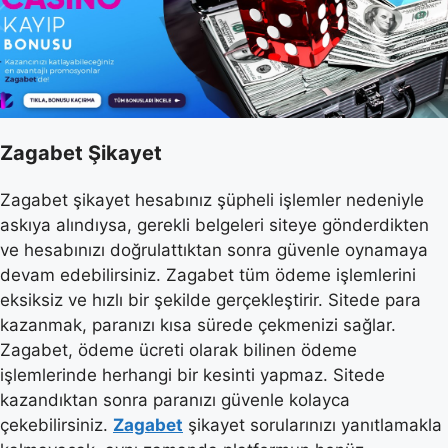
Zagabet Şikayet
Zagabet şikayet hesabınız şüpheli işlemler nedeniyle
askıya alındıysa, gerekli belgeleri siteye gönderdikten
ve hesabınızı doğrulattıktan sonra güvenle oynamaya
devam edebilirsiniz. Zagabet tüm ödeme işlemlerini
eksiksiz ve hızlı bir şekilde gerçekleştirir. Sitede para
kazanmak, paranızı kısa sürede çekmenizi sağlar.
Zagabet, ödeme ücreti olarak bilinen ödeme
işlemlerinde herhangi bir kesinti yapmaz. Sitede
kazandıktan sonra paranızı güvenle kolayca
çekebilirsiniz.
Zagabet
şikayet sorularınızı yanıtlamakla