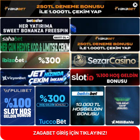
×
ZAGABET GİRİŞ İÇİN TIKLAYINIZ!