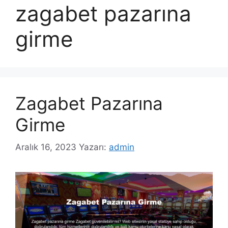
zagabet pazarına
girme
Zagabet Pazarına
Girme
Aralık 16, 2023
Yazarı:
admin