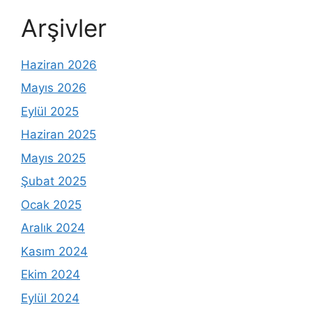
Arşivler
Haziran 2026
Mayıs 2026
Eylül 2025
Haziran 2025
Mayıs 2025
Şubat 2025
Ocak 2025
Aralık 2024
Kasım 2024
Ekim 2024
Eylül 2024