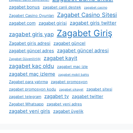
zagabet bonus
zagabet canli destek
zagabet casino
Zagabet Casino Sitesi
Zagabet Casino Oyunları
zagabet giris twitter
zagabet com
zagabet girisi
Zagabet Giriş
zagabet giris yap
Zagabet giriş adresi
zagabet güncel
zagabet güncel adresi
zagabet güncel adres
zagabet kayit
Zagabet Güvenilirliği
zagabet kaç oldu
zagabet maç izle
zagabet maç izleme
zagabet mobil bahis
Zagabet para yatırma
zagabet promosyon
zagabet promosyon kodu
zagabet sitesi
zagabet sikayet
zagabet tv
zagabet twitter
zagabet telegram
Zagabet Whatsapp
zagabet yeni adres
zagabet yeni giris
zagabet üyelik