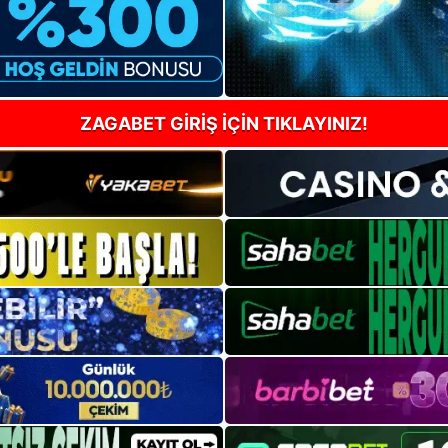
ZAGABET GİRİŞ İÇİN TIKLAYINIZ!