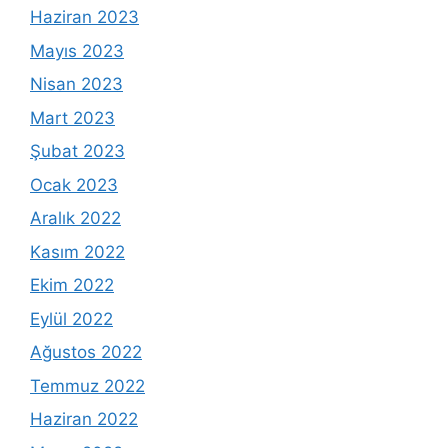
Haziran 2023
Mayıs 2023
Nisan 2023
Mart 2023
Şubat 2023
Ocak 2023
Aralık 2022
Kasım 2022
Ekim 2022
Eylül 2022
Ağustos 2022
Temmuz 2022
Haziran 2022