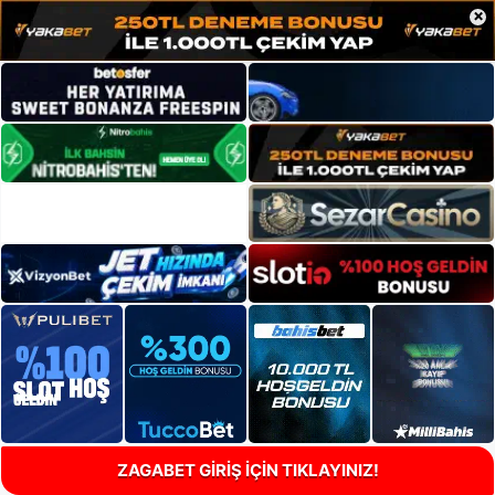
×
ZAGABET GİRİŞ İÇİN TIKLAYINIZ!