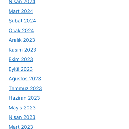
Nisan 2024
Mart 2024
Şubat 2024
Ocak 2024
Aralık 2023
Kasım 2023
Ekim 2023
Eylül 2023
Ağustos 2023
Temmuz 2023
Haziran 2023
Mayıs 2023
Nisan 2023
Mart 2023