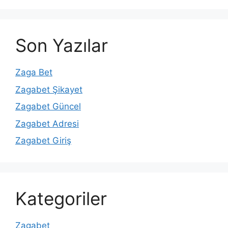
Son Yazılar
Zaga Bet
Zagabet Şikayet
Zagabet Güncel
Zagabet Adresi
Zagabet Giriş
Kategoriler
Zagabet