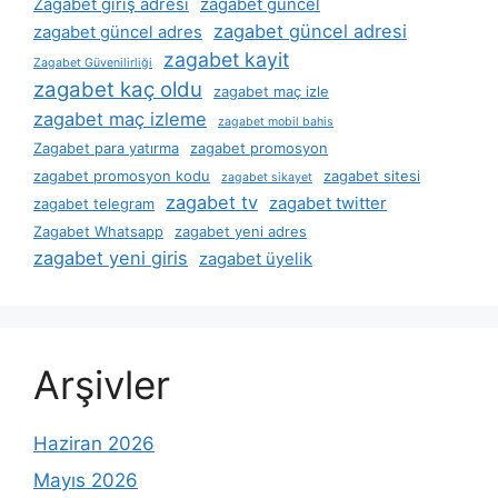
Zagabet giriş adresi
zagabet güncel
zagabet güncel adresi
zagabet güncel adres
zagabet kayit
Zagabet Güvenilirliği
zagabet kaç oldu
zagabet maç izle
zagabet maç izleme
zagabet mobil bahis
Zagabet para yatırma
zagabet promosyon
zagabet promosyon kodu
zagabet sitesi
zagabet sikayet
zagabet tv
zagabet twitter
zagabet telegram
Zagabet Whatsapp
zagabet yeni adres
zagabet yeni giris
zagabet üyelik
Arşivler
Haziran 2026
Mayıs 2026