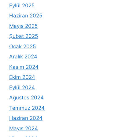
Eylül 2025
Haziran 2025
Mayıs 2025
Şubat 2025
Ocak 2025
Aralık 2024
Kasım 2024
Ekim 2024
Eylül 2024
Ağustos 2024
Temmuz 2024
Haziran 2024
Mayıs 2024