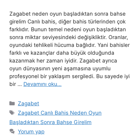
Zagabet neden oyun başladıktan sonra bahse
girelim Canlı bahis, diğer bahis türlerinden çok
farklıdır. Bunun temel nedeni oyun başladıktan
sonra miktar seviyesindeki değişikliktir. Oranlar,
oyundaki tehlikeli hücuma bağlıdır. Yani bahisler
farklı ve kazançlar daha büyük olduğunda
kazanmak her zaman iyidir. Zagabet ayrıca
oyun dünyasının yeni aşamasına uyumlu
profesyonel bir yaklaşım sergiledi. Bu sayede iyi
bir …
Devamını oku…
Kategoriler
Zagabet
Etiketler
Zagabet Canlı Bahis Neden Oyun
Başladıktan Sonra Bahse Girelim
Yorum yap