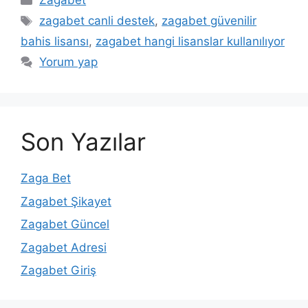
Zagabet
Etiketler
zagabet canli destek
,
zagabet güvenilir
bahis lisansı
,
zagabet hangi lisanslar kullanılıyor
Yorum yap
Son Yazılar
Zaga Bet
Zagabet Şikayet
Zagabet Güncel
Zagabet Adresi
Zagabet Giriş