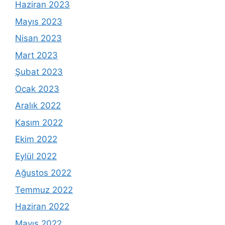
Haziran 2023
Mayıs 2023
Nisan 2023
Mart 2023
Şubat 2023
Ocak 2023
Aralık 2022
Kasım 2022
Ekim 2022
Eylül 2022
Ağustos 2022
Temmuz 2022
Haziran 2022
Mayıs 2022