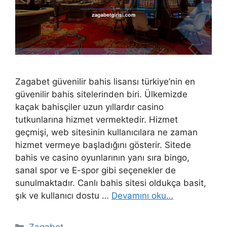
Zagabet güvenilir bahis lisansı türkiye’nin en
güvenilir bahis sitelerinden biri. Ülkemizde
kaçak bahisçiler uzun yıllardır casino
tutkunlarına hizmet vermektedir. Hizmet
geçmişi, web sitesinin kullanıcılara ne zaman
hizmet vermeye başladığını gösterir. Sitede
bahis ve casino oyunlarının yanı sıra bingo,
sanal spor ve E-spor gibi seçenekler de
sunulmaktadır. Canlı bahis sitesi oldukça basit,
şık ve kullanıcı dostu …
Devamını oku…
Kategoriler