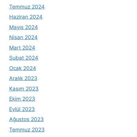
Temmuz 2024
Haziran 2024
Mayıs 2024
Nisan 2024
Mart 2024
Şubat 2024
Ocak 2024
Aralık 2023
Kasım 2023
Ekim 2023
Eylül 2023
Ağustos 2023
Temmuz 2023