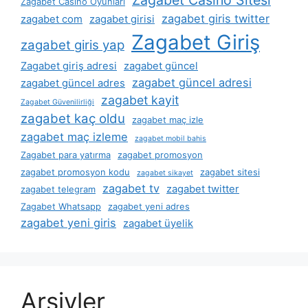
Zagabet Casino Oyunları
zagabet giris twitter
zagabet com
zagabet girisi
Zagabet Giriş
zagabet giris yap
Zagabet giriş adresi
zagabet güncel
zagabet güncel adresi
zagabet güncel adres
zagabet kayit
Zagabet Güvenilirliği
zagabet kaç oldu
zagabet maç izle
zagabet maç izleme
zagabet mobil bahis
Zagabet para yatırma
zagabet promosyon
zagabet promosyon kodu
zagabet sitesi
zagabet sikayet
zagabet tv
zagabet twitter
zagabet telegram
Zagabet Whatsapp
zagabet yeni adres
zagabet yeni giris
zagabet üyelik
Arşivler