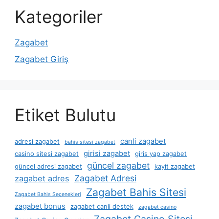
Kategoriler
Zagabet
Zagabet Giriş
Etiket Bulutu
canli zagabet
adresi zagabet
bahis sitesi zagabet
girisi zagabet
casino sitesi zagabet
giris yap zagabet
güncel zagabet
güncel adresi zagabet
kayit zagabet
Zagabet Adresi
zagabet adres
Zagabet Bahis Sitesi
Zagabet Bahis Seçenekleri
zagabet bonus
zagabet canli destek
zagabet casino
Zagabet Casino Sitesi