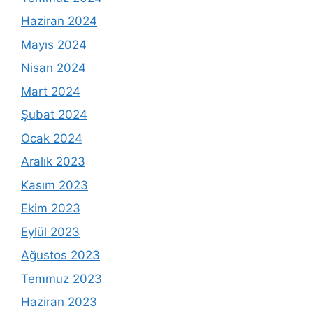
Haziran 2024
Mayıs 2024
Nisan 2024
Mart 2024
Şubat 2024
Ocak 2024
Aralık 2023
Kasım 2023
Ekim 2023
Eylül 2023
Ağustos 2023
Temmuz 2023
Haziran 2023