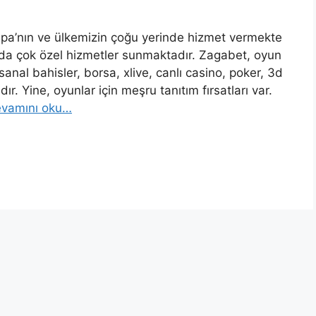
pa’nın ve ülkemizin çoğu yerinde hizmet vermekte
ında çok özel hizmetler sunmaktadır. Zagabet, oyun
 sanal bahisler, borsa, xlive, canlı casino, poker, 3d
ır. Yine, oyunlar için meşru tanıtım fırsatları var.
vamını oku…