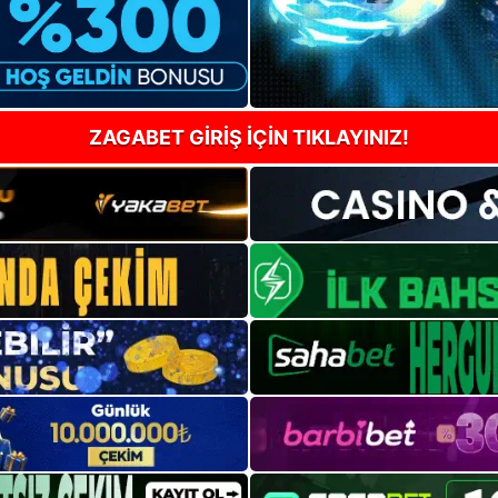
ZAGABET GİRİŞ İÇİN TIKLAYINIZ!