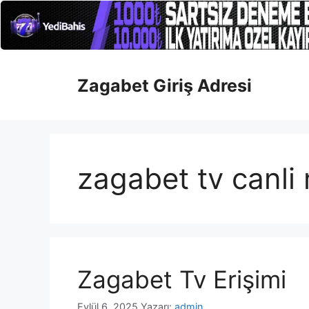
İçeriğe
atla
Zagabet Giriş Adresi
zagabet tv canli
Zagabet Tv Erişimi
Eylül 6, 2025
Yazarı:
admin