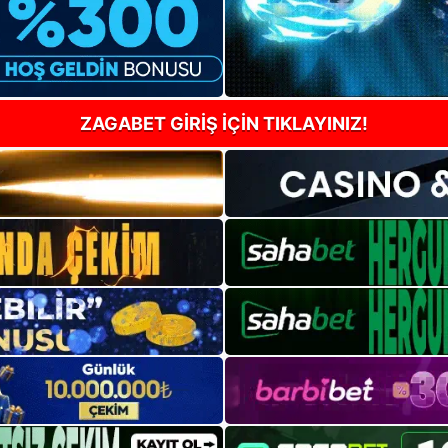
ZAGABET GİRİŞ İÇİN TIKLAYINIZ!