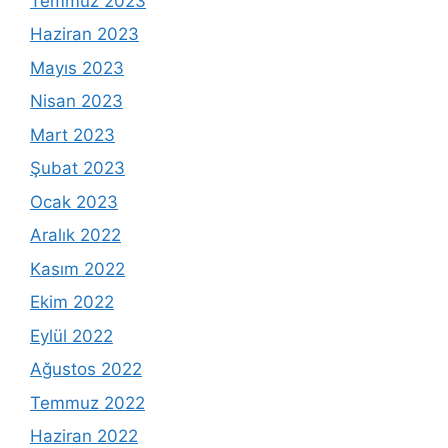
Temmuz 2023
Haziran 2023
Mayıs 2023
Nisan 2023
Mart 2023
Şubat 2023
Ocak 2023
Aralık 2022
Kasım 2022
Ekim 2022
Eylül 2022
Ağustos 2022
Temmuz 2022
Haziran 2022