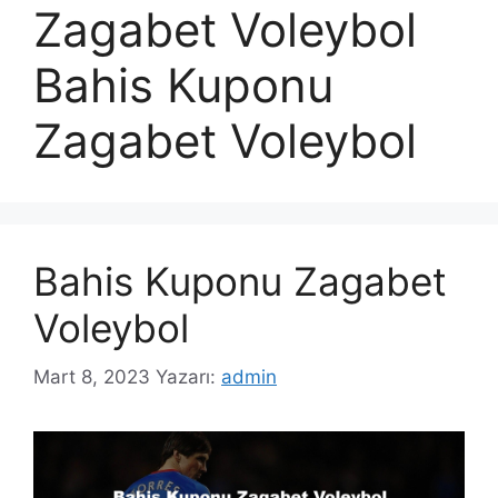
Zagabet Voleybol
Bahis Kuponu
Zagabet Voleybol
Bahis Kuponu Zagabet
Voleybol
Mart 8, 2023
Yazarı:
admin