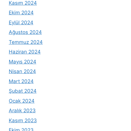
Kasım 2024
Ekim 2024
Eylül 2024
Ağustos 2024
Temmuz 2024
Haziran 2024
Mayıs 2024
Nisan 2024
Mart 2024
Şubat 2024
Ocak 2024
Aralık 2023
Kasım 2023
Ekim 2023