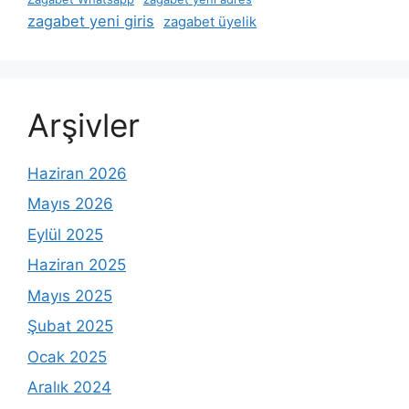
zagabet yeni giris
zagabet üyelik
Arşivler
Haziran 2026
Mayıs 2026
Eylül 2025
Haziran 2025
Mayıs 2025
Şubat 2025
Ocak 2025
Aralık 2024