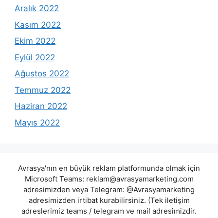
Aralık 2022
Kasım 2022
Ekim 2022
Eylül 2022
Ağustos 2022
Temmuz 2022
Haziran 2022
Mayıs 2022
Avrasya'nın en büyük reklam platformunda olmak için
Microsoft Teams:
reklam@avrasyamarketing.com
adresimizden veya Telegram: @Avrasyamarketing
adresimizden irtibat kurabilirsiniz. (Tek iletişim
adreslerimiz teams / telegram ve mail adresimizdir.