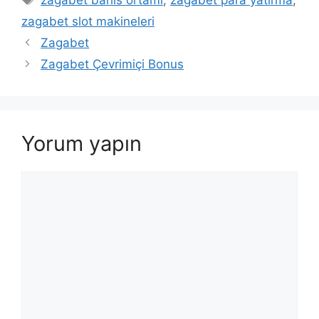
zagabet slot makineleri
Yazı
Zagabet
dolaşımı
Zagabet Çevrimiçi Bonus
Yorum yapın
Yorum