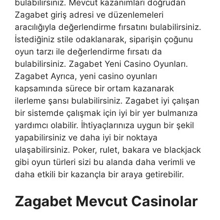
bulabilirsiniz. Mevcut kazanımları doğrudan
Zagabet giriş adresi ve düzenlemeleri
aracılığıyla değerlendirme fırsatını bulabilirsiniz.
İstediğiniz stile odaklanarak, siparişin çoğunu
oyun tarzı ile değerlendirme fırsatı da
bulabilirsiniz. Zagabet Yeni Casino Oyunları.
Zagabet Ayrıca, yeni casino oyunları
kapsamında sürece bir ortam kazanarak
ilerleme şansı bulabilirsiniz. Zagabet iyi çalışan
bir sistemde çalışmak için iyi bir yer bulmanıza
yardımcı olabilir. İhtiyaçlarınıza uygun bir şekil
yapabilirsiniz ve daha iyi bir noktaya
ulaşabilirsiniz. Poker, rulet, bakara ve blackjack
gibi oyun türleri sizi bu alanda daha verimli ve
daha etkili bir kazançla bir araya getirebilir.
Zagabet Mevcut Casinolar