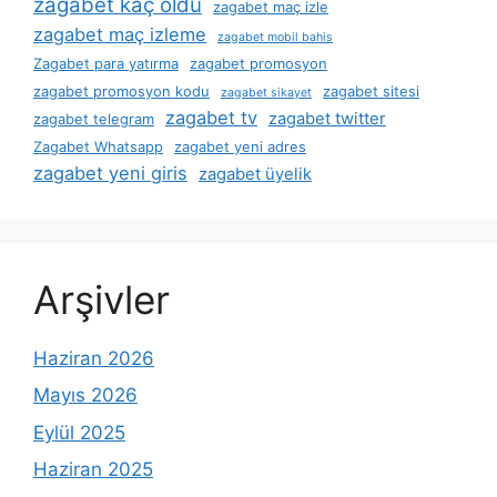
zagabet kaç oldu
zagabet maç izle
zagabet maç izleme
zagabet mobil bahis
Zagabet para yatırma
zagabet promosyon
zagabet promosyon kodu
zagabet sitesi
zagabet sikayet
zagabet tv
zagabet twitter
zagabet telegram
Zagabet Whatsapp
zagabet yeni adres
zagabet yeni giris
zagabet üyelik
Arşivler
Haziran 2026
Mayıs 2026
Eylül 2025
Haziran 2025