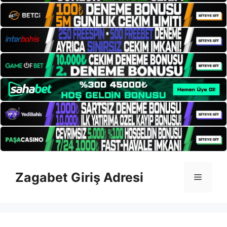
İçeriğe
atla
Zagabet Giriş Adresi
Menü