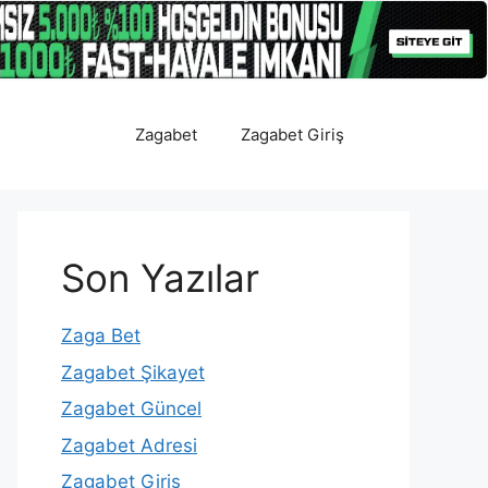
Zagabet
Zagabet Giriş
Son Yazılar
Zaga Bet
Zagabet Şikayet
Zagabet Güncel
Zagabet Adresi
Zagabet Giriş