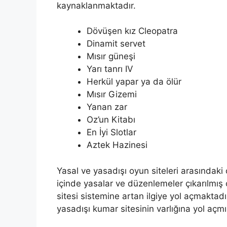
kaynaklanmaktadır.
Dövüşen kız Cleopatra
Dinamit servet
Mısır güneşi
Yarı tanrı IV
Herkül yapar ya da ölür
Mısır Gizemi
Yanan zar
Oz’un Kitabı
En İyi Slotlar
Aztek Hazinesi
Yasal ve yasadışı oyun siteleri arasındaki
içinde yasalar ve düzenlemeler çıkarılmı
sitesi sistemine artan ilgiye yol açmaktadı
yasadışı kumar sitesinin varlığına yol açmış