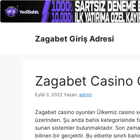
İçeriğe
atla
Zagabet Giriş Adresi
Zagabet Casino 
Eylül 3, 2022
Yazarı:
admin
Zagabet casino oyunları Ülkemiz casino se
üzerinden. Şu anda bahis kategorisinde far
sunan sistemler bulunmaktadır. Son zamanl
bilinen bir gerçektir. Bu elbette sınırlı b