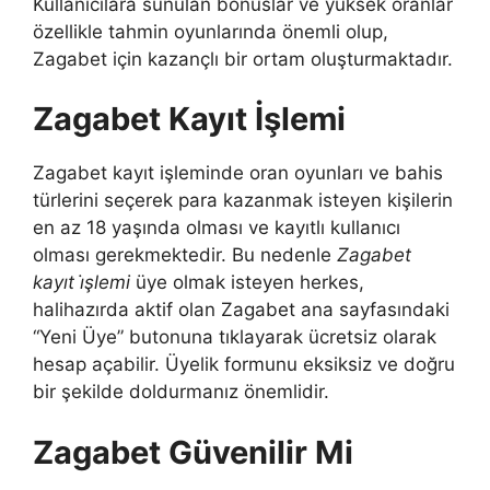
Kullanıcılara sunulan bonuslar ve yüksek oranlar
özellikle tahmin oyunlarında önemli olup,
Zagabet için kazançlı bir ortam oluşturmaktadır.
Zagabet Kayıt İşlemi
Zagabet kayıt işleminde oran oyunları ve bahis
türlerini seçerek para kazanmak isteyen kişilerin
en az 18 yaşında olması ve kayıtlı kullanıcı
olması gerekmektedir. Bu nedenle
Zagabet
kayıt i̇şlemi
üye olmak isteyen herkes,
halihazırda aktif olan Zagabet ana sayfasındaki
“Yeni Üye” butonuna tıklayarak ücretsiz olarak
hesap açabilir. Üyelik formunu eksiksiz ve doğru
bir şekilde doldurmanız önemlidir.
Zagabet Güvenilir Mi