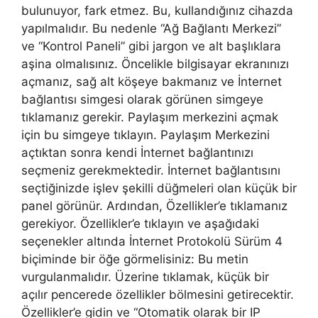
bulunuyor, fark etmez. Bu, kullandığınız cihazda
yapılmalıdır. Bu nedenle “Ağ Bağlantı Merkezi”
ve “Kontrol Paneli” gibi jargon ve alt başlıklara
aşina olmalısınız. Öncelikle bilgisayar ekranınızı
açmanız, sağ alt köşeye bakmanız ve İnternet
bağlantısı simgesi olarak görünen simgeye
tıklamanız gerekir. Paylaşım merkezini açmak
için bu simgeye tıklayın. Paylaşım Merkezini
açtıktan sonra kendi İnternet bağlantınızı
seçmeniz gerekmektedir. İnternet bağlantısını
seçtiğinizde işlev şekilli düğmeleri olan küçük bir
panel görünür. Ardından, Özellikler’e tıklamanız
gerekiyor. Özellikler’e tıklayın ve aşağıdaki
seçenekler altında İnternet Protokolü Sürüm 4
biçiminde bir öğe görmelisiniz: Bu metin
vurgulanmalıdır. Üzerine tıklamak, küçük bir
açılır pencerede özellikler bölmesini getirecektir.
Özellikler’e gidin ve “Otomatik olarak bir IP