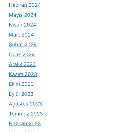
Haziran 2024
Mayıs 2024
Nisan 2024
Mart 2024
Şubat 2024
Ocak 2024
Aralık 2023
Kasım 2023
Ekim 2023
Eylül 2023
Ağustos 2023
Temmuz 2023
Haziran 2023