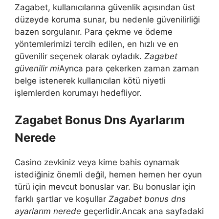
Zagabet, kullanıcılarına güvenlik açısından üst
düzeyde koruma sunar, bu nedenle güvenilirliği
bazen sorgulanır. Para çekme ve ödeme
yöntemlerimizi tercih edilen, en hızlı ve en
güvenilir seçenek olarak oyladık.
Zagabet
güvenilir mi
Ayrıca para çekerken zaman zaman
belge istenerek kullanıcıları kötü niyetli
işlemlerden korumayı hedefliyor.
Zagabet Bonus Dns Ayarlarım
Nerede
Casino zevkiniz veya kime bahis oynamak
istediğiniz önemli değil, hemen hemen her oyun
türü için mevcut bonuslar var. Bu bonuslar için
farklı şartlar ve koşullar
Zagabet bonus dns
ayarlarım nerede
geçerlidir.Ancak ana sayfadaki