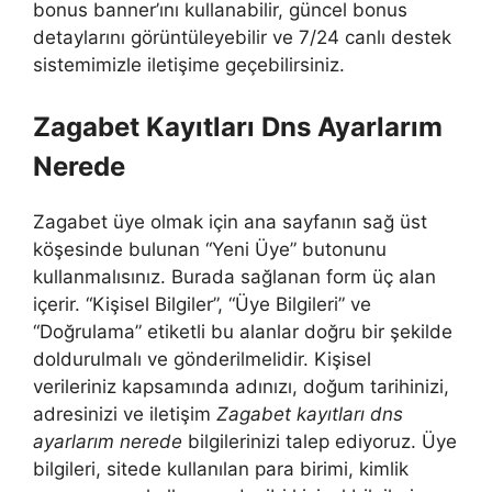
bonus banner’ını kullanabilir, güncel bonus
detaylarını görüntüleyebilir ve 7/24 canlı destek
sistemimizle iletişime geçebilirsiniz.
Zagabet Kayıtları Dns Ayarlarım
Nerede
Zagabet üye olmak için ana sayfanın sağ üst
köşesinde bulunan “Yeni Üye” butonunu
kullanmalısınız. Burada sağlanan form üç alan
içerir. “Kişisel Bilgiler”, “Üye Bilgileri” ve
“Doğrulama” etiketli bu alanlar doğru bir şekilde
doldurulmalı ve gönderilmelidir. Kişisel
verileriniz kapsamında adınızı, doğum tarihinizi,
adresinizi ve iletişim
Zagabet kayıtları dns
ayarlarım nerede
bilgilerinizi talep ediyoruz. Üye
bilgileri, sitede kullanılan para birimi, kimlik