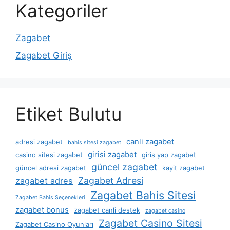
Kategoriler
Zagabet
Zagabet Giriş
Etiket Bulutu
canli zagabet
adresi zagabet
bahis sitesi zagabet
girisi zagabet
casino sitesi zagabet
giris yap zagabet
güncel zagabet
güncel adresi zagabet
kayit zagabet
Zagabet Adresi
zagabet adres
Zagabet Bahis Sitesi
Zagabet Bahis Seçenekleri
zagabet bonus
zagabet canli destek
zagabet casino
Zagabet Casino Sitesi
Zagabet Casino Oyunları