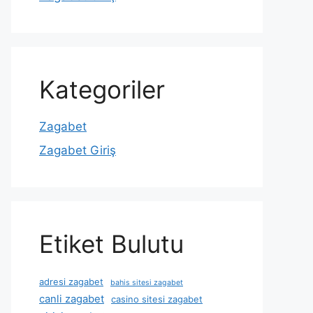
Kategoriler
Zagabet
Zagabet Giriş
Etiket Bulutu
adresi zagabet
bahis sitesi zagabet
canli zagabet
casino sitesi zagabet