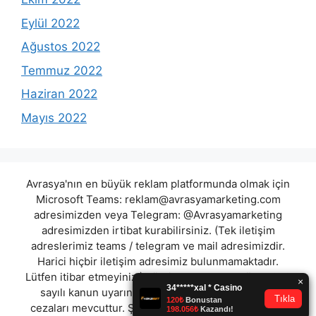
Eylül 2022
Ağustos 2022
Temmuz 2022
Haziran 2022
Mayıs 2022
Avrasya'nın en büyük reklam platformunda olmak için
Microsoft Teams:
reklam@avrasyamarketing.com
adresimizden veya Telegram: @Avrasyamarketing
adresimizden irtibat kurabilirsiniz. (Tek iletişim
adreslerimiz teams / telegram ve mail adresimizdir.
Harici hiçbir iletişim adresimiz bulunmamaktadır.
Lütfen itibar etmeyiniz.) Türkiye yasalarına göre 7258
sayılı kanun uyarınca yasa dışı bahis oynamanın
cezaları mevcuttur. Şu an bulunduğunuz site hiç bir