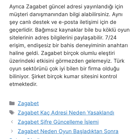
Ayrıca Zagabet güncel adresi yayınlandığı için
müşteri danışmanından bilgi alabilirsiniz. Aynı
şey canlı destek ve e-posta iletişimi için de
geçerlidir. Bağımsız kaynaklar bile bu köklü oyun
sitelerinin adres bilgilerini paylaşabilir. 7/24
erişim, endişesiz bir bahis deneyiminin anahtarı
haline geldi. Zagabet birçok olumlu eleştiri
üzerindeki etkisini görmezden gelemeyiz. Türk
oyun sektörünü çok iyi bilen bir firma olduğu
biliniyor. Şirket birçok kumar sitesini kontrol
etmektedir.
Kategoriler
Zagabet
Etiketler
Zagabet Kaç Adresi Neden Yasaklandı
Yazı
Zagabet Şifre Güncelleme İşlemi
dolaşımı
Zagabet Neden Oyun Başladıktan Sonra