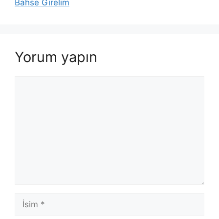
Bahse Girelim
Yorum yapın
Yorum
İsim