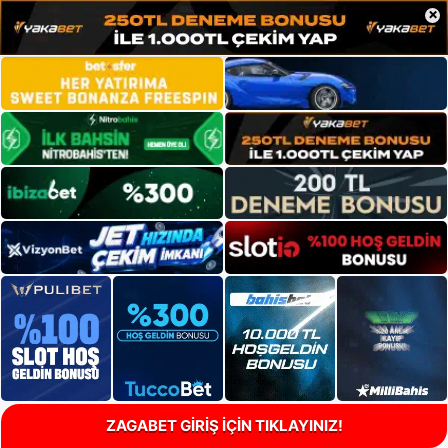
×
ZAGABET GİRİŞ İÇİN TIKLAYINIZ!