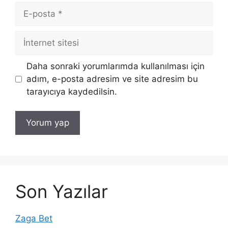
E-
posta
İnternet
sitesi
Daha sonraki yorumlarımda kullanılması için
adım, e-posta adresim ve site adresim bu
tarayıcıya kaydedilsin.
Son Yazılar
Zaga Bet