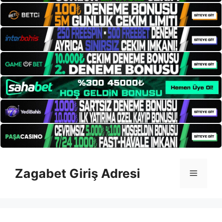
İçeriğe
atla
Zagabet Giriş Adresi
Menü