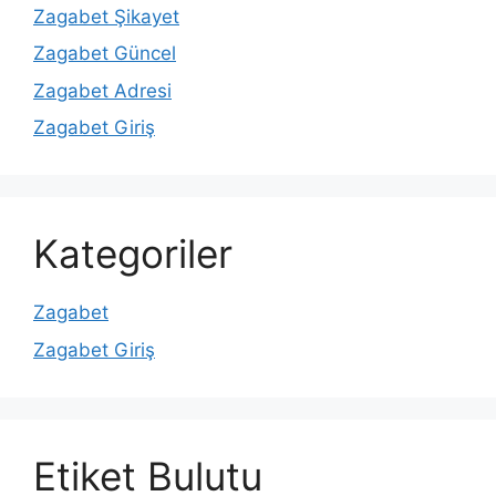
Zagabet Şikayet
Zagabet Güncel
Zagabet Adresi
Zagabet Giriş
Kategoriler
Zagabet
Zagabet Giriş
Etiket Bulutu