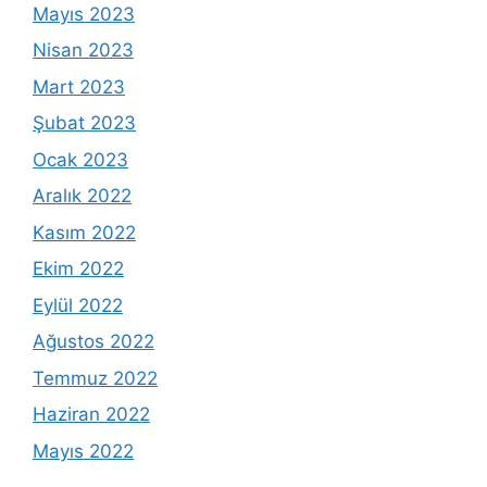
Mayıs 2023
Nisan 2023
Mart 2023
Şubat 2023
Ocak 2023
Aralık 2022
Kasım 2022
Ekim 2022
Eylül 2022
Ağustos 2022
Temmuz 2022
Haziran 2022
Mayıs 2022