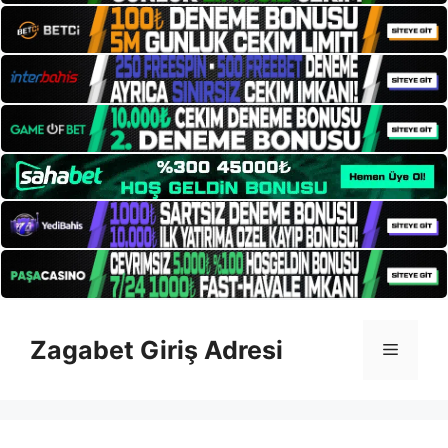
İçeriğe
atla
Zagabet Giriş Adresi
Menü