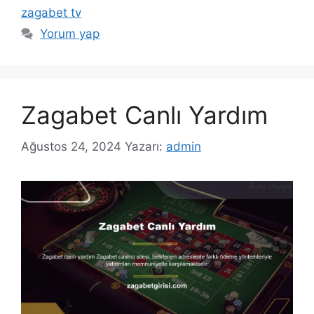
zagabet tv
Yorum yap
Zagabet Canlı Yardım
Ağustos 24, 2024
Yazarı:
admin