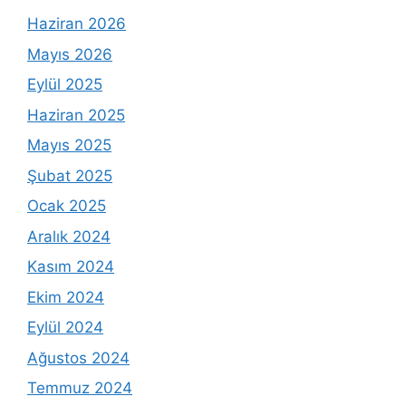
Haziran 2026
Mayıs 2026
Eylül 2025
Haziran 2025
Mayıs 2025
Şubat 2025
Ocak 2025
Aralık 2024
Kasım 2024
Ekim 2024
Eylül 2024
Ağustos 2024
Temmuz 2024