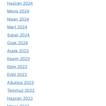
Haziran 2024
Mayıs 2024
Nisan 2024
Mart 2024
Şubat 2024
Ocak 2024
Aralık 2023
Kasım 2023
Ekim 2023
Eylül 2023
Ağustos 2023
Temmuz 2023
Haziran 2023