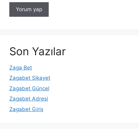
Son Yazılar
Zaga Bet
Zagabet Şikayet
Zagabet Güncel
Zagabet Adresi
Zagabet Giriş