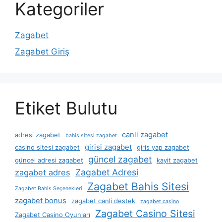
Kategoriler
Zagabet
Zagabet Giriş
Etiket Bulutu
canli zagabet
adresi zagabet
bahis sitesi zagabet
girisi zagabet
casino sitesi zagabet
giris yap zagabet
güncel zagabet
güncel adresi zagabet
kayit zagabet
Zagabet Adresi
zagabet adres
Zagabet Bahis Sitesi
Zagabet Bahis Seçenekleri
zagabet bonus
zagabet canli destek
zagabet casino
Zagabet Casino Sitesi
Zagabet Casino Oyunları