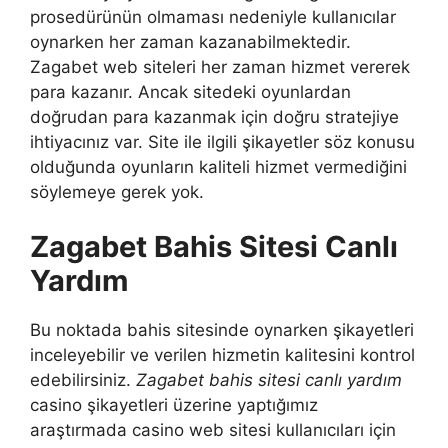
prosedürünün olmaması nedeniyle kullanıcılar
oynarken her zaman kazanabilmektedir.
Zagabet web siteleri her zaman hizmet vererek
para kazanır. Ancak sitedeki oyunlardan
doğrudan para kazanmak için doğru stratejiye
ihtiyacınız var. Site ile ilgili şikayetler söz konusu
olduğunda oyunların kaliteli hizmet vermediğini
söylemeye gerek yok.
Zagabet Bahis Sitesi Canlı
Yardım
Bu noktada bahis sitesinde oynarken şikayetleri
inceleyebilir ve verilen hizmetin kalitesini kontrol
edebilirsiniz.
Zagabet bahis sitesi canlı yardım
casino şikayetleri üzerine yaptığımız
araştırmada casino web sitesi kullanıcıları için