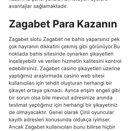
avantajlar sağlamaktadır.
Zagabet Para Kazanın
Zagabet slotu Zagabet ne bahis yaparsınız pek
çok hayranın dikkatini çekmiş gibi görünüyor.Bu
noktada bahis sitesinde oynarken şikayetleri
inceleyebilir ve verilen hizmetin kalitesini kontrol
edebilirsiniz. Zagabet casino şikayetleri üzerine
yaptığımız araştırmada casino web sitesi
kullanıcıları için tehdit oluşturan herhangi bir
şikayet ortaya çıkmadı. Ayrıca erişim engeli gibi
bir sorun olsa bile mevcut adresinize anında
teslimat yaptığımız için herhangi bir şikayetiniz
de olmayacaktır. Genel olarak Çinli oyuncular
kayıtlı adresleri konusunda oldukça iyimser.
Ancak Zagabet kullanıcıları bunu bilirse hiçbir