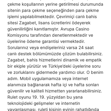
çekme koşullarının yerine getirilmesi durumunda
sitenin para çekme seçeneğinden para çekme
işlemi yapılabilmektedir. Çevrimiçi canlı bahis
sitesi Zagabet, lisans ücretlerini ödeyerek
güvenilirliğini kanıtlamıştır. Avrupa Casino
Komisyonu tarafından denetlenmektedir ve
üyelerine ödeme garantisi vermektedir.
Sorularınız veya endişeleriniz varsa 24 saat
canlı destek bölümümüzde çözüm bulabilirsiniz.
Zagabet, bahis hizmetlerini dinamik ve empatik
bir ekiple yürütür ve Türkiye’deki üyelerine soru
ve zorluklarını gidermede yardımcı olur. O benim
adım. Mobil uygulamamıza veya internet
alanımıza bağlanarak hafta içi ve hafta sonları
güvenilir ve kaliteli hizmetten yararlanabilirsiniz.
Rulet oyunu 19. 19. yüzyıldan bu yana
teknolojideki gelişmeler ve internetin
yaygınlaşması, ruleti kişinin evinin rahatlığında