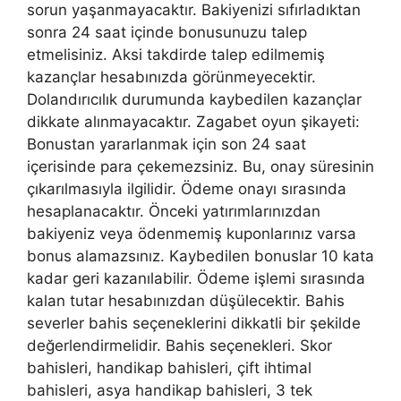
sorun yaşanmayacaktır. Bakiyenizi sıfırladıktan
sonra 24 saat içinde bonusunuzu talep
etmelisiniz. Aksi takdirde talep edilmemiş
kazançlar hesabınızda görünmeyecektir.
Dolandırıcılık durumunda kaybedilen kazançlar
dikkate alınmayacaktır. Zagabet oyun şikayeti:
Bonustan yararlanmak için son 24 saat
içerisinde para çekemezsiniz. Bu, onay süresinin
çıkarılmasıyla ilgilidir. Ödeme onayı sırasında
hesaplanacaktır. Önceki yatırımlarınızdan
bakiyeniz veya ödenmemiş kuponlarınız varsa
bonus alamazsınız. Kaybedilen bonuslar 10 kata
kadar geri kazanılabilir. Ödeme işlemi sırasında
kalan tutar hesabınızdan düşülecektir. Bahis
severler bahis seçeneklerini dikkatli bir şekilde
değerlendirmelidir. Bahis seçenekleri. Skor
bahisleri, handikap bahisleri, çift ihtimal
bahisleri, asya handikap bahisleri, 3 tek