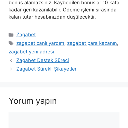
bonus alamazsınız. Kaybedilen bonuslar 10 kata
kadar geri kazanılabilir. Ödeme işlemi sırasında
kalan tutar hesabınızdan düşülecektir.
Kategoriler
Zagabet
Etiketler
zagabet canlı yardım
,
zagabet para kazanın
,
zagabet yeni adresi
Yazı
Zagabet Destek Süreci
dolaşımı
Zagabet Sürekli Şikayetler
Yorum yapın
Yorum